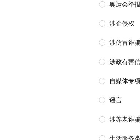
奥运会举
涉企侵权
涉仿冒诈
涉政有害
自媒体专
谣言
涉养老诈
生活服务