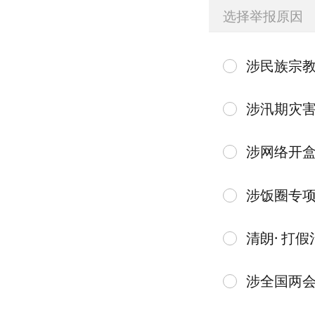
选择举报原因
涉民族宗
涉汛期灾
涉网络开
涉饭圈专
清朗· 打假
涉全国两