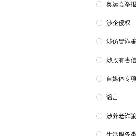
奥运会举
涉企侵权
涉仿冒诈
涉政有害
自媒体专
谣言
涉养老诈
生活服务