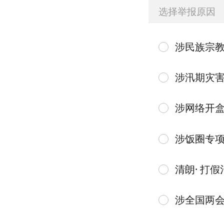
选择举报原因
涉民族宗
涉汛期灾
涉网络开
涉饭圈专
清朗· 打假
涉全国两