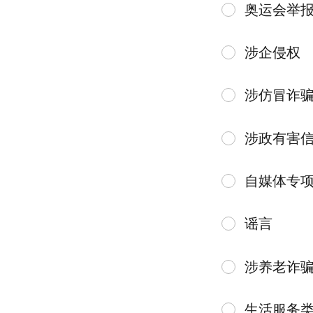
奥运会举
涉企侵权
涉仿冒诈
涉政有害
自媒体专
谣言
涉养老诈
生活服务