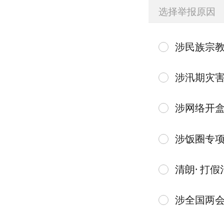
选择举报原因
涉民族宗
涉汛期灾
涉网络开
涉饭圈专
清朗· 打假
涉全国两