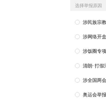
选择举报原因
涉民族宗
涉网络开
涉饭圈专
清朗· 打假
涉全国两
奥运会举