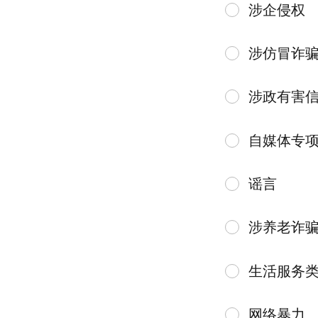
涉企侵权
涉仿冒诈
涉政有害
自媒体专
谣言
涉养老诈
生活服务
网络暴力