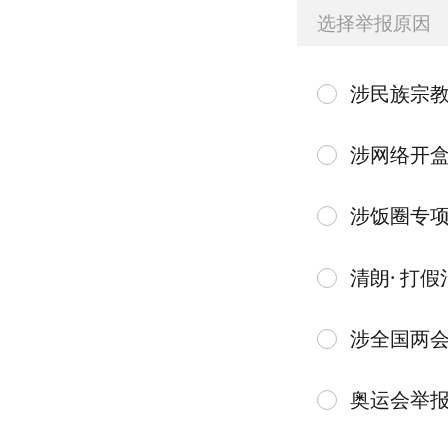
选择举报原因
涉民族宗
涉网络开
涉饭圈专
清朗· 打假
涉全国两
奥运会举