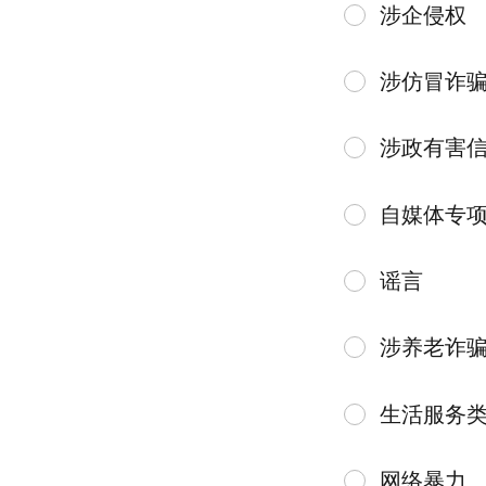
涉企侵权
涉仿冒诈
涉政有害
自媒体专
谣言
涉养老诈
生活服务
网络暴力