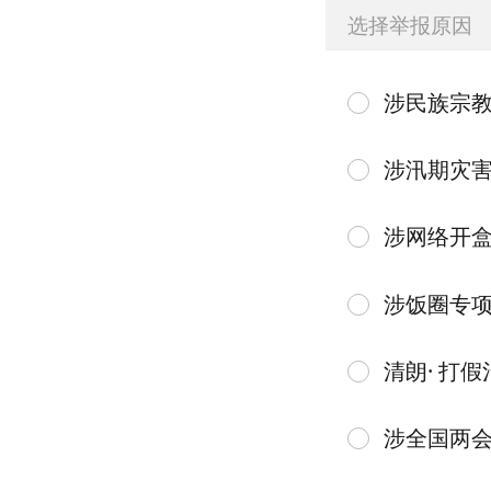
选择举报原因
涉民族宗
涉汛期灾
涉网络开
涉饭圈专
清朗· 打假
涉全国两