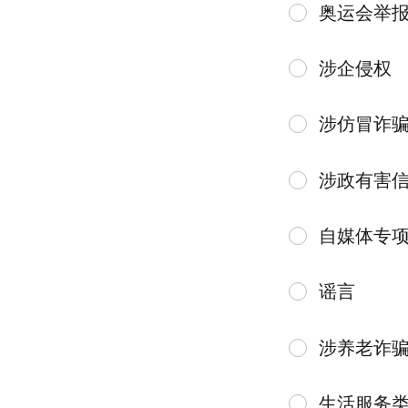
奥运会举
涉企侵权
涉仿冒诈
涉政有害
自媒体专
谣言
涉养老诈
生活服务