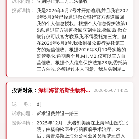
诉求问题：
立刻停止第三方非法催收
投诉详情：
我是2026年6月7号才开始逾期,并且我在202
6年5月8号已经通过微众银行官方渠道撤回
我的个人信息授权。根据个人信息保护法第1
5条,通过官方渠道撤回立刻生效,撤回后,微众
银行仅可以官方联系我,不得委托第三方。但
在2026年6月8号,我收到微众银行委托第三
方的短信催收。根据2026年3月10号实施的
监管要求,逾期两个月,M1,M2,仅可以官方自
营催收。根据个人信息保护法第23条,委托第
三方催收,必须经过本人同意。我从头到尾没
有同意微众银行委托过第三方催收。所以根
据上面所说的微众银行违反了20263月10号
实施的监管要求,违反个人信息保护法第15
投诉对象：
深圳海普洛斯生物科技
2026-06-07 14:25
条,第23条 微众银行违反了2026年催收新规
有限公司上海分公司
违反2026金融部门的监管要求，M1，M2，
昵 称：
刘
就是60天之内不能委外催收，微众银行无视
诉求问题：
诉求退费并退一赔三
监管规定，在我只逾期一天后就发来这样的
信息，坚决要求解释。 而在2026年5月8
投诉详情：
2025年12月，患者刘美娇在上海华山医院北
号，我也明确致微众银行官方号码，撤回我
院，由杨柳松医生行脑膜瘤手术治疗。术
的个人信息第三方授权 但在今天2026年6月
后，海普洛斯上海分公司业务员顾梦元进入