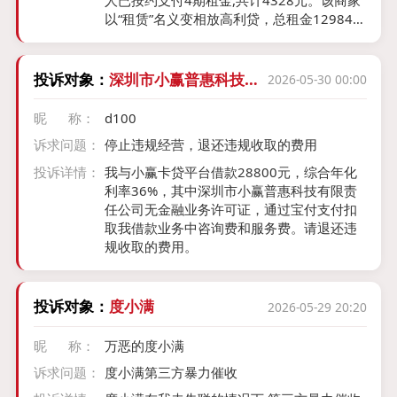
以“租赁”名义变相放高利贷，总租金12984元
+200会员费按手机合同价9999元核算，年
化利率达39.8%，远超法定LPR4倍(13.8%)上
限。后续存在泄露我的信息等等
投诉对象：
深圳市小赢普惠科技有
2026-05-30 00:00
限责任公司
昵 称：
d100
诉求问题：
停止违规经营，退还违规收取的费用
投诉详情：
我与小赢卡贷平台借款28800元，综合年化
利率36%，其中深圳市小赢普惠科技有限责
任公司无金融业务许可证，通过宝付支付扣
取我借款业务中咨询费和服务费。请退还违
规收取的费用。
投诉对象：
度小满
2026-05-29 20:20
昵 称：
万恶的度小满
诉求问题：
度小满第三方暴力催收