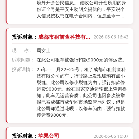
全额退还15800元基因检测费用；2、依法按
境外开盒公民信息。 催收公司开盒所用的身
称、目的、方式，并取得你单独同意。 -
消费金额三倍赔付，执行退一赔三。
份证全号是平安主动明文提供的，平安说个
《银行保险机构消费者权益保护管理办法》
人信息授权书在电子合同内，但是至今一年
第41条 银行委托第三方催收，必须事先告知
了仍未提供。
你，且不得暴力、恐吓、违规催收。
投诉对象：
成都市租前查科技有限
2026-06-06 16:43
公司
昵 称：
周女士
诉求问题：
在此公司租车被强行扣款9000元的停运费。
投诉详情：
25年十二月22~25号，租了成都市租前查科
技有限公司的车，行驶路上发现玻璃有点小
裂缝。此公司以修小裂缝为由，强行扣款停
运费9000元。经在国家交通运输部上查询得
知，此车无运营资质，此公司也因多次被举
报已被成都市成华区市场监管局列议，但是
此公司却通过花呗，以修车为由，强行扣款
停运费9000元。
投诉对象：
苹果公司
2026-06-06 16:07