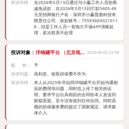
后、消费纠纷责任主体，其推诿转嫁责任行
投诉详情：
在2026年5月13日通过与小赢工作人员协商
为违法，现诉求：全额原路退还扣费298
减免还款，在2026年5月13日打款5405.49
元。 补充举证： App Store 软件评论页截图
元至招商银行户名：深圳市小赢普惠科技有
证实： 软件开发商书面自认：订阅扣费、退
限责任公司，收款账号：75593604321011
款权限全部由 Apple 官方管控，开发商没有
8，但是工作人员一直拖欠不做APP清账处
退款操作权限，苹果客服推诿 “去找 APP 商
理，多次联系不处理
家退款” 没有事实依据、属于不合理转嫁责
任； 该 APP 大量用户均出现未成年人误订阅
扣费、申请退款被拒的同类投诉，侧面印证
投诉对象：
洋钱罐平台 （北京瓴岳
2026-06-03 22:00
产品订阅弹窗容易被孩童误触，苹果未做好
信息技术有限公司）
付费防误购风控，仍强行扣费拒不退款。
昵 称：
予
诉求问题：
高利息、收取担保费不作为
投诉详情：
本人从2025年开始同洋钱罐平台开始沟通相
应的费用等问题，同时也上传了相关的证
明。要求平台出具相应的合同给本人发送到
邮箱里面。至今没有收到任何合同。同时高
额的担保服务费的超过了国家规定。请求媒
体介入。