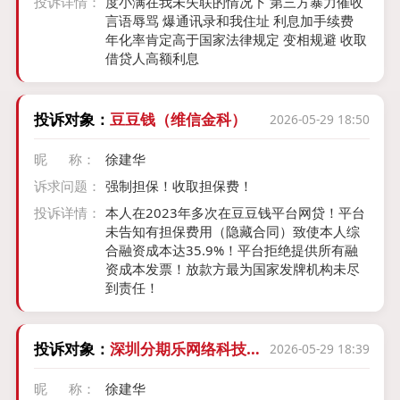
投诉详情：
度小满在我未失联的情况下 第三方暴力催收
言语辱骂 爆通讯录和我住址 利息加手续费
年化率肯定高于国家法律规定 变相规避 收取
借贷人高额利息
投诉对象：
豆豆钱（维信金科）
2026-05-29 18:50
昵 称：
徐建华
诉求问题：
强制担保！收取担保费！
投诉详情：
本人在2023年多次在豆豆钱平台网贷！平台
未告知有担保费用（隐藏合同）致使本人综
合融资成本达35.9%！平台拒绝提供所有融
资成本发票！放款方最为国家发牌机构未尽
到责任！
投诉对象：
深圳分期乐网络科技有
2026-05-29 18:39
限公司
昵 称：
徐建华