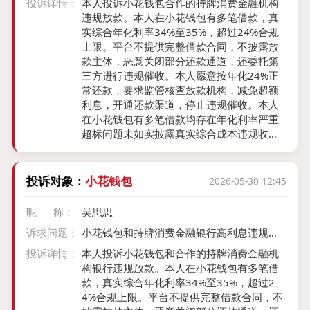
投诉详情：
本人投诉小花钱包合作的持牌消费金融机构
违规放款。本人在小花钱包有多笔借款，真
实综合年化利率34%至35%，超过24%合规
上限。平台不提供完整借款合同，不披露放
款主体，恶意关闭部分还款通道，还委托第
三方进行违规催收。本人愿意按年化24%正
常还款，要求监管核查放款机构，减免超额
利息，开通还款渠道，停止违规催收。本人
在小花钱包有多笔借款均存在年化利率严重
超标问题未如实披露真实综合成本违规收取
高额利息服务费 借款10000元分12期月供10
08元真实年化约35.2% 借款8900元分12期
月供893.86元真实年化约35.1% 借款10000
投诉对象：
小花钱包
2026-05-30 12:45
元分12期月供1004.47元真实年化约34.4%
以上全部远超国家监管要求(持牌消费金融公
昵 称：
吴思思
司，银行，助贷平台）的24%利率上限属于
诉求问题：
小花钱包和持牌消费金融银行高利息违规放
违规高息放贷本人有正常还款意愿但拒绝承
贷
担24%以上的违规利息 现要求按年化24%以
投诉详情：
本人投诉小花钱包和合作的持牌消费金融机
内重新核算全部欠款减免超出法定上限的全
构银行违规放款。本人在小花钱包有多笔借
部超额利息停止违规催收协商合理还款方案
款，真实综合年化利率34%至35%，超过2
本人保留全部借款合同还款明细利率计算证
4%合规上限。平台不提供完整借款合同，不
据