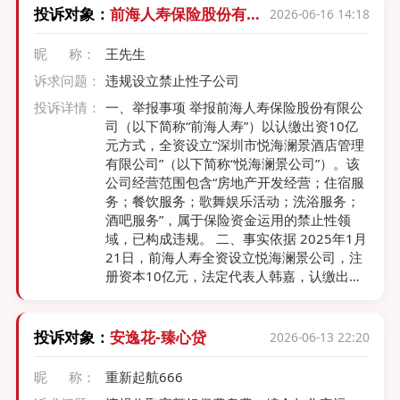
投诉对象：
前海人寿保险股份有限
2026-06-16 14:18
公司
昵 称：
王先生
诉求问题：
违规设立禁止性子公司
投诉详情：
一、举报事项 举报前海人寿保险股份有限公
司（以下简称“前海人寿”）以认缴出资10亿
元方式，全资设立“深圳市悦海澜景酒店管理
有限公司”（以下简称“悦海澜景公司”）。该
公司经营范围包含“房地产开发经营；住宿服
务；餐饮服务；歌舞娱乐活动；洗浴服务；
酒吧服务”，属于保险资金运用的禁止性领
域，已构成违规。 二、事实依据 2025年1月
21日，前海人寿全资设立悦海澜景公司，注
册资本10亿元，法定代表人韩嘉，认缴出资
日期为2030年1月19日。工商登记信息显
示，该公司经营范围包括“房地产开发经营；
住宿服务；餐饮服务；歌舞娱乐活动；洗浴
投诉对象：
安逸花-臻心贷
2026-06-13 22:20
服务；酒吧服务”等。公司名称中无“养老”“医
疗”字样，经营范围中亦无任何养老服务、健
昵 称：
重新起航666
康管理相关项目。 三、对“仅为工商登记、不