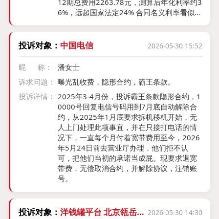
12期总费用2263.78元，测算后年化利率约3
6%，远超国家法定24% 合同名义利率看似较
低，但叠加担保费、服务费、管理费等所有
费用后，经 IRR 测算，实际综合年化利率达
35.99%远超国家法定上限（当前 1 年期 LPR
投诉对象：
中国电信
2026-05-30 15:52
3.5%，4 倍为14%）。平台故意拆分收费隐
藏收费、隐瞒真实年化，属于变相高利贷。
昵 称：
潘女士
合同无效、违规扣费：基于无效签名 + 跨区
诉求问题：
曝光乱收费，隐形合约，霸王条款。
放款 + 利率严重超标，该借款合同应属无
效。本人诉求退还所收取的违规费用2263.7
投诉详情：
2025年3-4月份，投诉霸王条款隐形合约，1
8元
0000号回复电信号码用到7月底自动解除合
约，从2025年1月底要求拆机移机开始，无
人上门处理此项事宜，并在只接打电话的情
况下，一直每个月付着宽带费用至今，2026
年5月24日前去营业厅办理，他们拒不认
可，把他们当初的承诺当成屁。现要求退宽
带费，无偿取消合约，并解除协议，注销账
号。
投诉对象：
洋钱罐平台 北京瓴岳信
2026-05-30 14:30