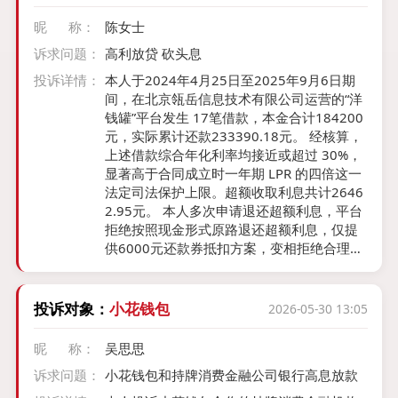
息技术有限公司
昵 称：
陈女士
诉求问题：
高利放贷 砍头息
投诉详情：
本人于2024年4月25日至2025年9月6日期
间，在北京瓴岳信息技术有限公司运营的“洋
钱罐”平台发生 17笔借款，本金合计184200
元，实际累计还款233390.18元。 经核算，
上述借款综合年化利率均接近或超过 30%，
显著高于合同成立时一年期 LPR 的四倍这一
法定司法保护上限。超额收取利息共计2646
2.95元。 本人多次申请退还超额利息，平台
拒绝按照现金形式原路退还超额利息，仅提
供6000元还款券抵扣方案，变相拒绝合理退
费诉求，侵害金融消费者合法权益。
投诉对象：
小花钱包
2026-05-30 13:05
昵 称：
吴思思
诉求问题：
小花钱包和持牌消费金融公司银行高息放款