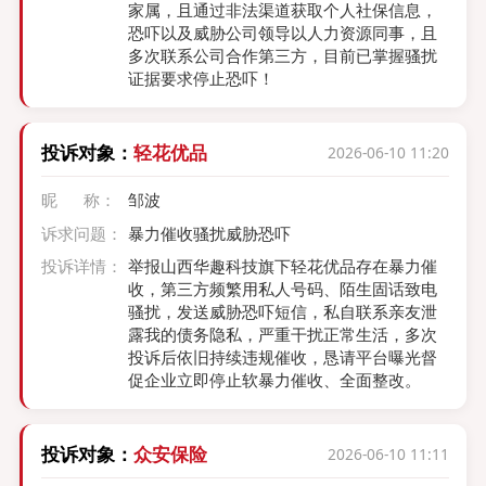
家属，且通过非法渠道获取个人社保信息，
多次联系公司合作第三方，目前已掌握骚扰
恐吓以及威胁公司领导以人力资源同事，且
证据要求停止恐吓
多次联系公司合作第三方，目前已掌握骚扰
证据要求停止恐吓！
投诉对象：
轻花优品
2026-06-10 11:20
昵 称：
邹波
诉求问题：
暴力催收骚扰威胁恐吓
投诉详情：
举报山西华趣科技旗下轻花优品存在暴力催
收，第三方频繁用私人号码、陌生固话致电
骚扰，发送威胁恐吓短信，私自联系亲友泄
露我的债务隐私，严重干扰正常生活，多次
投诉后依旧持续违规催收，恳请平台曝光督
促企业立即停止软暴力催收、全面整改。
投诉对象：
众安保险
2026-06-10 11:11