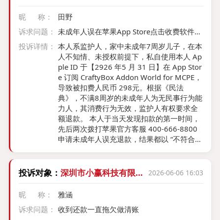
昵 称：
田野
诉求问题：
未成年人误在苹果App Store点击收费软件，
苹果拒不退费
投诉详情：
本人系监护人，家中未成年7周岁儿子，在本
人不知情、未授权前提下，私自使用本人 Ap
ple ID 于【2926 年5 月 31 日】在 App Stor
e 订阅 CraftyBox Addon World for MCPE，
导致被扣费人民币 298元。根据《民法
典》，不满8周岁的未成年人为无民事行为能
力人，其消费行为无效，监护人有权要求全
额退款。 本人于当天发现扣款的第一时间，
先后两次拨打苹果官方客服 400-666-8800
申请未成年人误充退款，结果都以 “不符合退
款条件为由拒绝退款“，第三次拨打让”自行联
系软件开发商” 退款。 钱款经由 App Store
平台扣除，扣费规则、免密管控、订阅权限
投诉对象：
深圳市小赢科技有限责
2026-06-06 16:03
全部由苹果平台制定，第三方 APP 开发商无
任公司
任何订单扣费、退款处置权限；境外爱尔兰
昵 称：
雅涵
ADI 仅为资金结算主体，苹果电脑贸易（上
诉求问题：
收到还款一直拖欠做清账
海）有限公司是中国境内 App Store 法定售