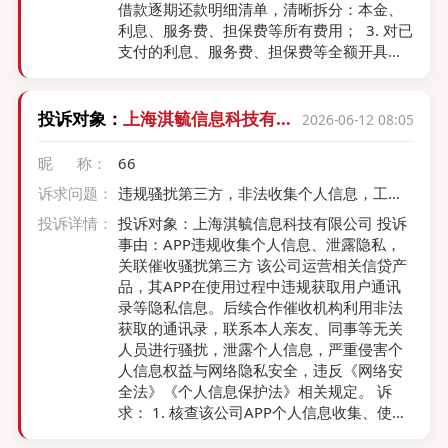
当以自己名义“持二证经营”，而非盖总部印章
借款逐期还款明细清单，清晰拆分：本金、
经营证券业务。他们在2013年还骗我说：
利息、服务费、担保费等所有费用； ​ 3. 对已
“该营业部己搬迁并改名为广州马场路证券营
支付的利息、服务费、担保费等全额开具正
业部等问题”掩盖上述违法问题。违法依据：
规增值税发票。 但小赢卡贷始终以“系统限
2005年《证券法》第125、128、129、142
制、无权限、内部流程”，电话念给我还款明
条和2008年《证券公司监督管理条例》第1
细，不能发书面明细，要人脸识别才能处理
投诉对象：
上海淇毓信息科技有限
2026-06-12 08:05
7、26、29、30、33、34条等规定。 赔偿
等理由推诿、拖延、拒绝提供，未提供任何
公司
依据：因上述缔约方式违反市场秩序等问
有效合同(合同没有签字盖章)、明细直接拒绝
昵 称：
66
题，不属于契约自由等范围。据原《合同
提供、发票（无担保公司及还款利息 ），仅
法》第52、58条和最高院《九民会议纪要》
诉求问题：
违规骚扰第三方，非法收集个人信息，工作
偶尔发空白无签章合同，不具备法律效力 。
明确应当溯及既往；第30、31、72至78条
单位
依据： - 《民法典》：借款合同应书面化，
投诉详情：
投诉对象：上海淇毓信息科技有限公司 投诉
等规定：光大证券应赔偿我的全部损失【案
出借人需交付合同； ​ - 《消费者权益保护
事由：APP违规收集个人信息、泄露隐私，
例：《建行北京恩济支行与王翔财产损害赔
法》：消费者享有知情权，有权知晓费用构
关联催收骚扰第三方 该公司运营相关信贷产
偿纠纷民事判决》】；这符合法律对弱势投
成； ​ - 《发票管理办法》：收费必须开具正
品，其APP在使用过程中违规获取用户通讯
资者的倾斜保护，因信息不对称等问题保护
规发票。 小赢卡贷行为涉嫌刻意隐瞒息费、
录等隐私信息。后续合作催收机构利用非法
力度应当按照就高不就低等原则。 投诉无
阻碍维权、偷税漏税，严重侵害用户合法权
获取的通讯录，联系本人亲友、同事等无关
门：2024年我向广东某调解中心申请调解，
益 。
人员进行骚扰，泄露个人信息，严重侵害个
因其多次违法侵害我的合法权益，我又多次
人信息权益与网络隐私安全，违反《网络安
向有关部门投诉反映无果，有些监管部门长
全法》《个人信息保护法》相关规定。 诉
期包庇纵容上述违法等问题。2025年12月广
求： 1. 核查该公司APP个人信息收集、使用
东某部门再次约谈光大证券至今，其拒不依
合规性，责令整改违规行为； ​ 2. 督促企业严
法参加调解。故我请求媒体依据《证券法》