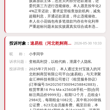
披露放款主体，恶意关闭部分还款通道，还
委托第三方进行违规催收。本人愿意按年化2
4%正常还款，要求监管核查放款机构，减免
超额利息，开通还款渠道，停止违规催收。
本人在小花钱包有多笔借款均存在年化利率
严重超标问题未如实披露真实综合成本违规
收取高额利息服务费 借款10000元分12期月
供1008元真实年化约35.2% 借款8900元分1
2期月供893.86元真实年化约35.1% 借款10
投诉对象：
速易租（河北乾舸商贸
2026-05-30 10:33
000元分12期月供1004.47元真实年化约34.
有限公司）
4% 以上全部远超国家监管要求的24%利率上
昵 称：
小李同学
限属于违规高息放贷本人有正常还款意愿但
诉求问题：
变相高利贷，以租代购，泄露个人隐私
拒绝承担24%以上的违规利息 现要求按年化
24%以内重新核算全部欠款减免超出法定上
投诉详情：
2025年7月30日， 本人通过支付宝接入的河
限的全部超额利息停止违规催收协商合理还
北乾舸商贸有限公司平台(速易租)，与天津聚
款方案本人保留全部借款合同还款明细利率
金汇神科技有限公司签订《租赁服务协议》
计算证据
(订单编号:SH20250730094258842883)，
租赁苹果16 Pro Ma x256GB手机一部(合同
标注商品价9999元)，租期12个月，总租金1
2984元，每期租金1082元，其中有200块钱
公证费，623元会员服务费。截至目前，本
人已按约支付4期租金,共计4328元。该商家