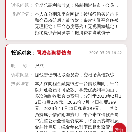
诉求问题：
分期乐高利息放贷！强制捆绑超市卡会员权
益
投诉详情：
本人在分期乐平台网贷！被强行购买超市卡
和会员权益后才能放款！多次沟通平台多被
无理拒绝！平台态度恶劣！无视国家规定！
拒绝提供合同发票！把消费者当成傻子
投诉对象：
同城金融提钱游
2026-05-29 16:42
昵 称：
张成
诉求问题：
提钱游强制收取会员费，变相抬高借款综合
成本
投诉详情：
本人在同程金融提钱游平台借款期间，平台
以开通会员才可放款、享受优惠利率为由，
多次强制收取会员费用，分别于2023年2月2
2日扣费239元、2023年7月14日扣费399
元、2023年11月23日扣费399元。 上述会
员费属于借款附加费用，平台未在借款合同
中完整公示全部融资成本，将会员费与利息
合并计算后，综合年化利率已超出监管24%
投诉