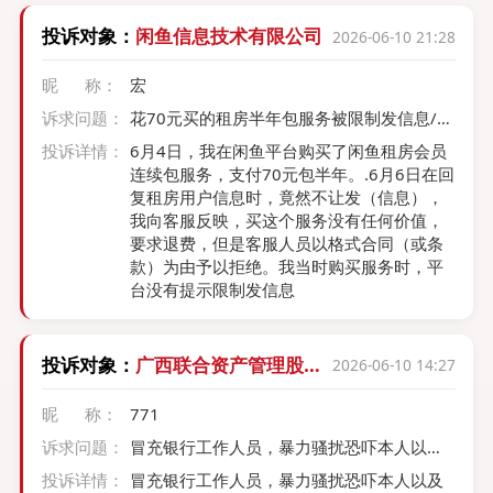
守个人信息保护规定，严禁将用户信息用于
第94条和《关于推进金融纠纷调解工作高质
违规催收、骚扰第三方； ​ 3. 依法查处信息泄
投诉对象：
闲鱼信息技术有限公司
2026-06-10 21:28
量发展的意见》及最高院和证监会2018年
露问题。
《关于全面推进证券期货纠纷多元化解机制
昵 称：
宏
建设的意见》等规定，立即督促其履行法定
义务。
诉求问题：
花70元买的租房半年包服务被限制发信息/屏
蔽
投诉详情：
6月4日，我在闲鱼平台购买了闲鱼租房会员
连续包服务，支付70元包半年。.6月6日在回
复租房用户信息时，竟然不让发（信息），
我向客服反映，买这个服务没有任何价值，
要求退费，但是客服人员以格式合同（或条
款）为由予以拒绝。我当时购买服务时，平
台没有提示限制发信息
投诉对象：
广西联合资产管理股份
2026-06-10 14:27
有限公司
昵 称：
771
诉求问题：
冒充银行工作人员，暴力骚扰恐吓本人以及
家属，且通过非法渠道获取个人社保信息，
投诉详情：
冒充银行工作人员，暴力骚扰恐吓本人以及
恐吓以及威胁公司领导以人力资源同事，且