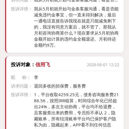
登陆app所以没看到，客服也未与本人电话
减免违约金事宜，但一直未得到解决，最后
联系。我作为消费者，客服现在拒绝换货，
投诉详情：
我从5月初就开始与金条客服沟通，看是否能
一通电话直接告诉我现在就是只能减免剩下
并拒收快递，我碰都没碰到马桶过。现在要
减免违约金事宜，但一直未得到解决，最后
的，那我从月初咨询协商算什么？现在要求
我承担一切损失。对此非常不满，希望该平
一通电话直接告诉我现在就是只能减免剩下
从5月初协商金额开始计算的违约金全额退还
台帮忙协调。 给出合理处理方案，附件下图
的，我没有同意方案后，就不管了。那我从
为该订单，以及我打包好的图片，
月初咨询协商算什么？现在要求从5月初协商
金额开始计算的违约金全额退还。月初待还
金额约9万。
投诉对象：
信用飞
2026-06-01 12:22
昵 称：
李
诉求问题：
退回多收的担保费，服务费
投诉详情：
1，平台收取4259.25元，债务咨询服务费21
86.56，按照IRR核算，时间综合年化已经超
出24%，多次主动协商，平台均不给退费，
且客服查出来的费用，专员拒不承认 2，隐
藏账单，所有结清账单平台均已保护客户隐
私为由，隐藏起来，APP看不到任何信息