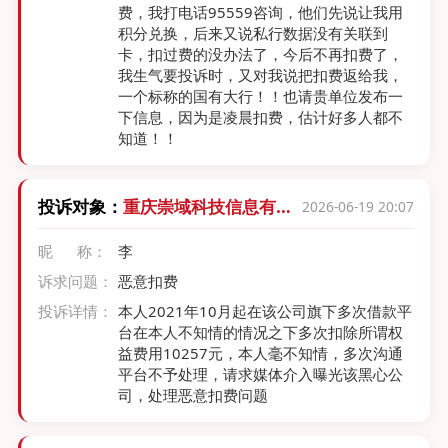
费，我打电话95559咨询，他们先说让我用
积分兑换，后来又说私行数据没有关联到
卡，扣过费的没办法了，今后不再扣费了，
我生气要投诉时，又对我说把扣费返给我，
一个标称的国有大行！！也请贵单位发布一
下信息，因为是凌晨扣费，估计好多人都不
知道！！
投诉对象：
重庆崇域科技信息有限
2026-06-19 20:07
公司
昵 称：
李
诉求问题：
恶意扣费
投诉详情：
本人2021年10月起在该公司旗下多次借款平
台在本人不知情的情况之下多次扣除所谓权
益费用10257元，本人毫不知情，多次沟通
平台不予处理，请求媒体介入曝光该黑心公
司，处理恶意扣费问题