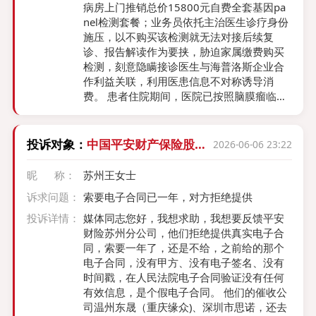
8号，我接到微众银行第三方催收的短信 根
病房上门推销总价15800元自费全套基因pa
据中国银行业协会《金融机构个人消费类贷
nel检测套餐；业务员依托主治医生诊疗身份
款催收工作指引（试行）》第二十一条、第
施压，以不购买该检测就无法对接后续复
二十二条、第三十一条，以及国家金融监督
诊、报告解读作为要挟，胁迫家属缴费购买
管理总局2026年3月10日起执行的监管要
检测，刻意隐瞒接诊医生与海普洛斯企业合
求：持牌消费金融公司／银行对逾期60天以
作利益关联，利用医患信息不对称诱导消
内的贷款，严禁委托第三方催收，必须自营
费。 患者住院期间，医院已按照脑膜瘤临床
催收。 微众银行在我期未到60天即将债务委
诊疗指南，院内完成CDKN2A/B、TERT两项
托第三方催收，已明显违反监管规定 本人已
刚需基因检测，两次检测结果全部正常，完
于此前通过微众银行渠道正式撤回个人信息
全满足病理分型、放化疗方案制定全部临床
投诉对象：
中国平安财产保险股份
2026-06-06 23:22
授权及第三方催收相关同意，依据《中华人
诊疗需求。但海普洛斯与接诊医生刻意隐瞒
有限公司
民共和国个人信息保护法》第十五条规定，
院内已做完关键项目的客观事实，未提前告
昵 称：
苏州王女士
个人有权随时撤回同意，撤回后个人信息处
知套餐内CDKN2A/B、TERT和院内检验项目
理行为应当立即停止。 撤回个人信息授权
诉求问题：
索要电子合同已一年，对方拒绝提供
完全重复、化验结论一致；套餐内剩余NF
后，微众银行仍委托第三方催收，已涉嫌违
2、TMB、PD-L1等项目不在脑膜瘤临床指南
投诉详情：
媒体同志您好，我想求助，我想要反馈平安
法 一、法律依据（核心） - 《个人信息保护
必查目录，不属于当期治病刚需检查，全部
财险苏州分公司，他们拒绝提供真实电子合
法》第15条 基于个人同意处理信息的，你有
为溢价增收的非必要项目。 该公司捆绑售卖
同，索要一年了，还是不给，之前给的那个
权随时撤回同意，银行必须提供便捷撤回方
重复检测、非必需高价检测，隐瞒关键消费
电子合同，没有甲方、没有电子签名、没有
式。 撤回后，银行不得再向第三方提供你的
信息、借助医师诊疗权限胁迫消费，主观故
时间戳，在人民法院电子合同验证没有任何
信息、不得继续委托第三方催收。 - 《个人
意误导消费者付费，符合《消费者权益保护
有效信息，是个假电子合同。 他们的催收公
信息保护法》第23条 银行向第三方（催收公
法》第五十五条欺诈情形。 维权诉求：1、
司温州东晟（重庆缘众)、深圳市思诺，还去
司）提供你信息时，必须告知你第三方名