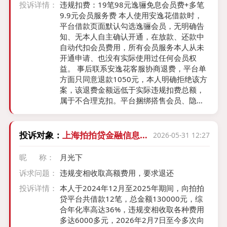
投诉详情：
违规扣费：19笔98元逸骊免息会员费+多笔
9.9元会员服务费 本人使用安逸花借款时，
平台借款页面默认勾选逸骊会员，无明确告
知、无本人自主确认开通，在放款、还款中
自动代扣会员费用，所有会员服务本人从未
开通申请、也没有实际使用过任何会员权
益。 事后联系安逸花客服协商退费，平台单
方面只同意退款1050元，本人明确拒绝该方
案，该退费金额远低于实际违规扣费总额，
属于不合理克扣。平台捆绑搭售会员、隐性
收费违背银保监会贷款禁止捆绑增值服务的
监管要求，额外收费抬高综合借款成本。 诉
求： 1. 安逸花按照实际全部扣费金额，一次
投诉对象：
上海拍拍贷金融信息服
2026-05-31 12:27
性全额退还所有98元、9.9元违规会员费； ​
务有限公司
2. 关闭本人账户所有会员自动续费、代扣权
昵 称：
月光下
限，后续不得私自收取任何附加服务费； ​
诉求问题：
违规变相收取高额费用，要求退还
3. 整改APP默认勾选捆绑会员的违规设置。
投诉详情：
本人于2024年12月至2025年期间，向拍拍
贷平台共借款12笔，总金额130000元，综
合年化率高达36%，违规变相收取各种费用
多达6000多元，2026年2月7日至今多次向