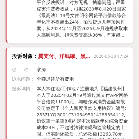
平台反映投诉，对方无视、搪塞问题，严重
侵害消费者权益，根据2020年8月20日国家
《最高法》13号文件明令网贷平台借款综合
年化率不得超出24%，拍拍贷这几年顶风作
案，从2024年12月至2025年9月违规收取本
人高额利息、担保费等高达36%，严重超出
司法红线，无视、践踏国家法律法规，血肉
消费者。国家监管政策规定有权向平台方追
讨被违规收取的费用，本人也多次向黑猫平
投诉对象：
翼支付、洋钱罐、黑龙
2026-05-30 17:24
台反映投诉，也未有结果，希望贵平台能介
江三农信、哈银消金
入处理解决问题要求对方退还费用，因图片
昵 称：
寒涛
较多，只上传其中部分证据，录音文件无法
诉求问题：
全额退还所有费用
上传
投诉详情：
本人常住地/工作地 / 注册地为【福建泉州】
本人于2025年02月19号通过翼支付APP网络
平台借款11000元，与哈尔滨消费金融有限
公司签定了《个人额度借款支用协议》编号:
283ZLYQG001C3103495014288354112,
协议第一条第8点约定本次借款年化综合资金
成本24%，不超过法律法规和监管规定的上
限。但实际还款后，总还款额13263.78元，