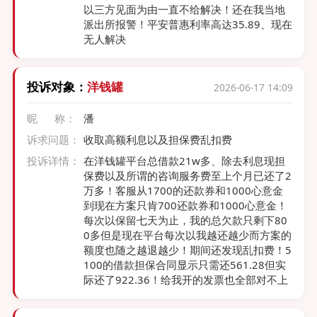
以三方见面为由一直不给解决！还在我当地
派出所报警！平安普惠利率高达35.89、现在
无人解决
投诉对象：
洋钱罐
2026-06-17 14:09
昵 称：
潘
诉求问题：
收取高额利息以及担保费乱扣费
投诉详情：
在洋钱罐平台总借款21w多、除去利息现担
保费以及所谓的咨询服务费至上个月已还了2
万多！客服从1700的还款券和1000心意金
到现在方案只肯700还款券和1000心意金！
每次以保留七天为止，我的总欠款只剩下80
0多但是现在平台每次以我越还越少而方案的
额度也随之越退越少！期间还发现乱扣费！5
100的借款担保合同显示只需还561.28但实
际还了922.36！给我开的发票也全部对不上