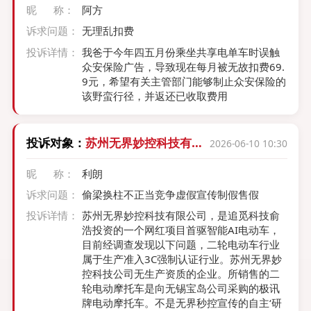
昵 称：
阿方
诉求问题：
无理乱扣费
投诉详情：
我爸于今年四五月份乘坐共享电单车时误触
众安保险广告，导致现在每月被无故扣费69.
9元，希望有关主管部门能够制止众安保险的
该野蛮行径，并返还已收取费用
投诉对象：
苏州无界妙控科技有限
2026-06-10 10:30
公司
昵 称：
利朗
诉求问题：
偷梁换柱不正当竞争虚假宣传制假售假
投诉详情：
苏州无界妙控科技有限公司，是追觅科技俞
浩投资的一个网红项目首驱智能AI电动车，
目前经调查发现以下问题，二轮电动车行业
属于生产准入3C强制认证行业。苏州无界妙
控科技公司无生产资质的企业。所销售的二
轮电动摩托车是向无锡宝岛公司采购的极讯
牌电动摩托车。不是无界秒控宣传的自主‘研