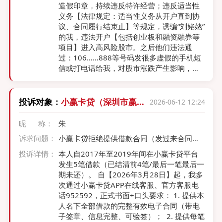
8万元，相关责任人被警告并罚款（银保监罚
造假印章，持续违反特许经营；违反适当性
决字〔2021〕2号）。 （二）超出股权投资
义务【法律规定：适当性义务从开户直到协
范围 《保险资金投资股权暂行办法》第十二
议、合同履行结束止】等规定，诱骗“刘姥姥”
条：“保险资金直接投资股权，仅限于保险类
的我，违法开户【包括创业板和融资融券等
企业、非保险类金融企业和与保险业务相关
项目】进入高风险股市。之后他们违法通
的养老、医疗、汽车服务等企业的股权。” 悦
过：106……888等号码发很多虚假的手机短
海澜景公司为酒店管理公司，不属于上述任
信或打电话给我，对股市涨跌产生影响，包
何一类允许投资的行业。 （三）重大股权投
括宏观调控等政策信息和推荐股票板块、指
资未经核准？ 《保险资金投资股权暂行办
数、影响我买卖股票等内容，至2025年造成
法》第三十条规定，保险公司进行重大股权
我财产损失惨重【包括我全家和亲朋好友的
投诉对象：
小赢卡贷（深圳市赢众
2026-06-12 12:24
投资，应当向中国保监会申请核准。前海人
养老钱及借款本金和高利息在内】之一。我
通金融信息服务有限责
寿出资10亿元设立全资子公司，属于重大股
现负债累累生活困难、拆东墙补西墙，失业
昵 称：
朱
任公司）
权
多年无固定工资收入。当天我尚未在《开户
诉求问题：
小赢卡贷拒绝提供借款合同（发过来合同未
协议书》签名等情况下…他们提前违法在
签字盖章）、还款明细清单及正规发票，侵
《开户申请表》填写内容为我办妥证券账户
投诉详情：
本人自2017年至2019年间在小赢卡贷平台
犯知情权
等业务；其它协议、合同我按他们要求写
发生5笔借款（已结清前4笔/最后一笔最后一
的。 据公开信息：林和西营业部从2016年8
期未还）。 自【2026年3月28日】起，我多
月经营至2020年 6月已注销。该营业部注销
次通过小赢卡贷APP在线客服、官方客服电
后继续非法经营。光大证券在2007年收购早
话952592，正式书面+口头要求： 1. 提供本
被撤销许可证的天一证券…在原址新设上述
人名下全部借款的完整有效电子合同（带电
营业部，法律规定：特许经营的分支机构应
子签章、信息完整、可验签）； ​ 2. 提供每笔