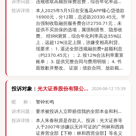
诉求问题：
违规收取高额担保费息费，综合年化率远超2
涉及资金运用”的预先说明 《保险资金运用内
4%
部控制应用指引第4号——未上市企业股权》
投诉详情：
本人2025年5月5日在安逸花APP臻心贷借款
第二十条规定，保险公司开展股权投资，要
16900元，分12期，总还款20330.45元。平
形成投资决策文件，内容包括后续管理方
台强制收取融担服务费合计2750.71元，未
案。第三十条规定，投后管理的要点包括“关
提供不买担保的选项，属强制搭售、隐形收
注缴付出资款、回收本金、分红等资金往来
费￼￼￼。 经IRR测算，综合年化利率高达35%以
事项”。 上述条款表明，监管框架已将“认缴
上，远超12%法定上限，涉嫌变相高利贷。
出资的未来实缴义务”纳入保险资金运用的管
现要求： 1. 退还全部违规融担费+超额利息
理范畴。设立全资子公司并认缴10亿元出
（约2370.45元）； 2. 按12%合法利率重算
资，已构成一项具有法律约束力的投资行
账单； 3. 提供完整合同与费用明细； 4. 书
为，其投资方向在设立之时即已确定。以“尚
面致歉并整改。 证据：借款合同、放款截
未实际出资”为由主张不构成违规，与上述规
图、还款账单、融担费明细、IRR测算表。
定相悖。 四、违反的监管规定 （一）禁止投
资设立房地产开发公司 《保险资金投资不动
投诉对象：
光大证券股份有限公司
2026-06-12 15:39
产暂行办法》第十六条：“保险公司投资不动
【下称：光大证券】
产，不得有下列行为：……（五）投资设立房
昵 称：
警钟长鸣
地产开发公司……” 悦海澜景公司经营范围首
项即为“房地产开发经营”，前海人寿100%持
诉求问题：
要求被投诉人立即赔偿我的全部本金和利息
股设立，完整构成该条款所禁止的行为。 同
款。
投诉详情：
本人朱春秋原是存款人。投诉：光大证券等
类处罚参考：2021年，珠江人寿因违规投资
人于2007年涉嫌以无许可证的广州林和西路
房地产开发公司等事项，被银保监会罚款13
证券营业部【下称：林和西营业部】等名义