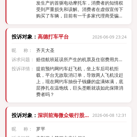
发生产的首驱电动摩托车，消费者的知情权
受到严重损失和误解。消费者在虚假宣传下
购买了车辆，目前有一千多家代理商受骗加
盟了首驱，每天抖音，直播虚假宣传，门店
在整车改标违法销售，属于套用3C证书假冒
生产厂家地扯行为。
投诉对象：
高德打车平台
2026-06-09 23:24
昵 称：
齐天大圣
诉求问题：
赔偿航班延误所产生的机票及住宿费用共计2
060
投诉详情：
提前预约网约车赶飞机，坐上车后司机拒
载，平台无故取消订单，导致两人飞机没赶
上，现在网约车抽份子钱赚的盆满钵满，底
层挣扎在温饱线，巨头垄断就该如此保障消
费者吗？
投诉对象：
深圳前海微众银行股份
2026-06-08 12:31
有限公司
昵 称：
罗平