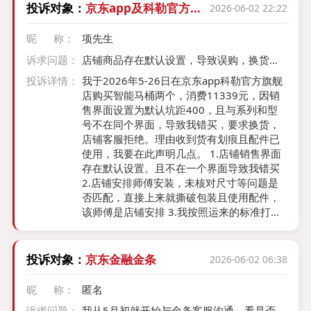
投诉对象：
京东app及科勒官方旗
2026-06-02 22:22
舰店
昵 称：
项先生
诉求问题：
店铺商品存在默认设置，导致误购，换货维
权困难，京东迟迟未给答复
投诉详情：
我于2026年5-26日在京东app科勒官方旗舰
店购买智能马桶两个，消费11339元，因销
售界面设置为默认坑距400，且与系列和型
号不在同个界面，导致我错买，要求换货，
店铺客服拒绝。理由收到货有划痕且配件已
使用，我要在此声明几点。 1.店铺销售界面
存在默认设置。且不在一个界面导致我错买
2.店铺安排师傅安装，未核对尺寸等问题是
否匹配，直接上来就撕破包装且使用配件，
该师傅是店铺安排 3.我按照运来的标准打
包，且通过德邦物流运回，相关塑料膜及盖
板都装好的 4.我不知道这些划痕是否商量寄
过来的时候就存在 5店铺客服服务态度极
投诉对象：
京东金融金条
2026-06-02 06:38
差，没有任何其余方案。一个无法处理了事
6.我于5月26日9.04下单，下单后退出app，
昵 称：
匿名
等待收货，客服9.12分发送尺寸提醒，我未
诉求问题：
我从5月初就开始与金条客服沟通，看是否能